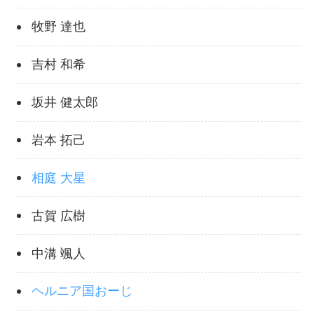
牧野 達也
吉村 和希
坂井 健太郎
岩本 拓己
相庭 大星
古賀 広樹
中溝 颯人
ヘルニア国おーじ