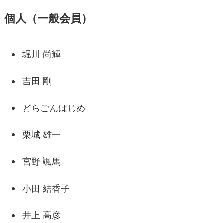
個人（一般会員）
堀川 尚輝
吉田 剛
どらごんはじめ
栗城 雄一
宮野 颯馬
小田 結香子
井上 高彦